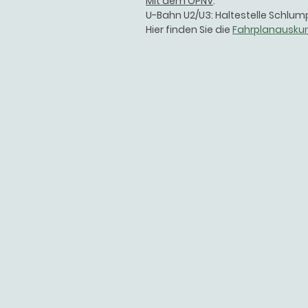
Mit dem ÖPNV
:
U-Bahn U2/U3: Haltestelle Schlum
Hier finden Sie die
Fahrplanauskun