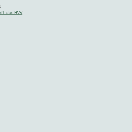
p
ft des HVV
.